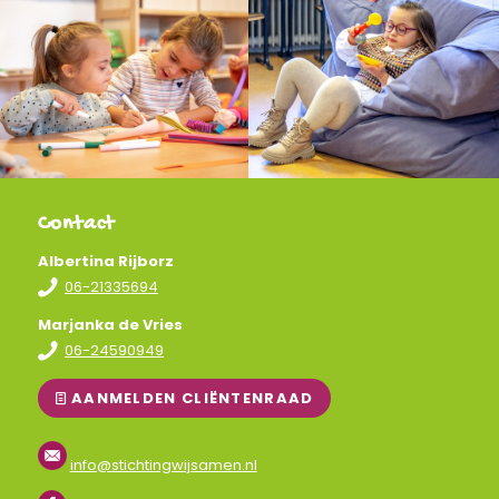
Contact
Albertina Rijborz
06-21335694
Marjanka de Vries
06-24590949
AANMELDEN CLIËNTENRAAD
info@stichtingwijsamen.nl